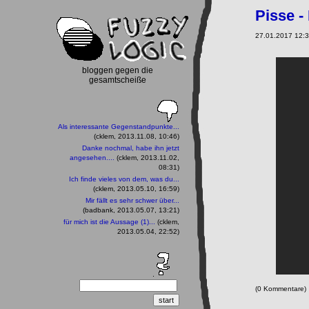
Pisse -
27.01.2017 12:3
bloggen gegen die
gesamtscheiße
Als interessante Gegenstandpunkte...
(cklem, 2013.11.08, 10:46)
Danke nochmal, habe ihn jetzt
angesehen....
(cklem, 2013.11.02,
08:31)
Ich finde vieles von dem, was du...
(cklem, 2013.05.10, 16:59)
Mir fällt es sehr schwer über...
(badbank, 2013.05.07, 13:21)
für mich ist die Aussage (1)...
(cklem,
2013.05.04, 22:52)
(0 Kommentare