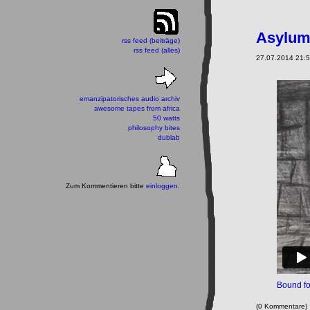
Asylum 
rss feed (beiträge)
rss feed (alles)
27.07.2014 21:55
emanzipatorisches audio archiv
awesome tapes from africa
50 watts
philosophy bites
dublab
Zum Kommentieren bitte
einloggen
.
Bound fo
(0 Kommentare