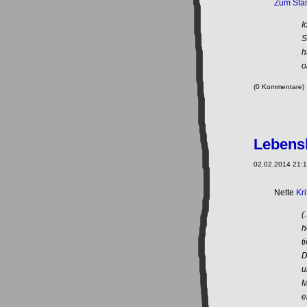
Zum Stan
I
S
h
o
(0 Kommentare
Lebensl
02.02.2014 21:1
Nette
Kri
(
h
t
D
u
M
e