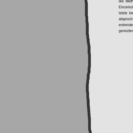
die Met
Einzelsc
letzte b
abgesch
erdreist
gereizte