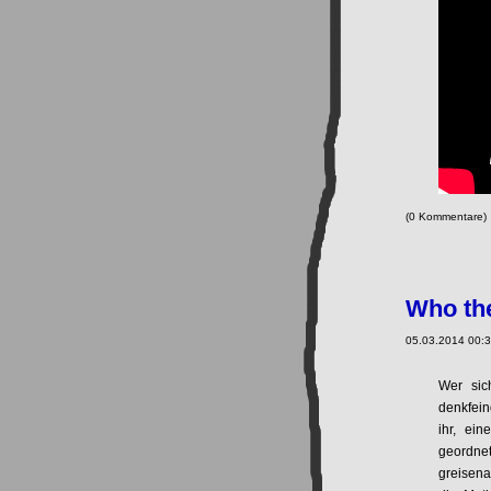
(0 Kommentare
Who the
05.03.2014 00:3
Wer sic
denkfein
ihr, ei
geordn
greisena