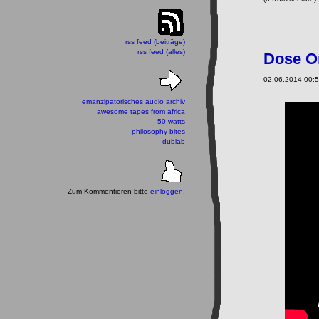
rss feed (beiträge)
rss feed (alles)
Dose O
02.06.2014 00:5
emanzipatorisches audio archiv
awesome tapes from africa
50 watts
philosophy bites
dublab
Zum Kommentieren bitte
einloggen
.