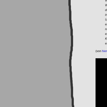
W
W
d
i
U
e
n
e
K
e
(von
hier