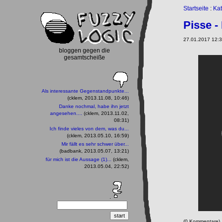
Startseite
:
Kat
Pisse -
27.01.2017 12:3
bloggen gegen die
gesamtscheiße
Als interessante Gegenstandpunkte...
(cklem, 2013.11.08, 10:46)
Danke nochmal, habe ihn jetzt
angesehen....
(cklem, 2013.11.02,
08:31)
Ich finde vieles von dem, was du...
(cklem, 2013.05.10, 16:59)
Mir fällt es sehr schwer über...
(badbank, 2013.05.07, 13:21)
für mich ist die Aussage (1)...
(cklem,
2013.05.04, 22:52)
(0 Kommentare