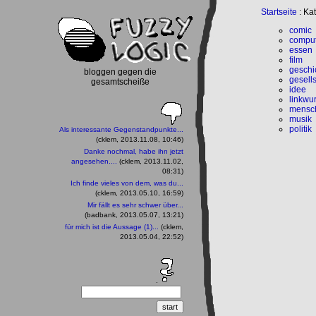
Startseite
: Ka
comic
compu
essen
film
geschi
bloggen gegen die
gesells
gesamtscheiße
idee
linkwur
mensc
musik
politik
Als interessante Gegenstandpunkte...
(cklem, 2013.11.08, 10:46)
Danke nochmal, habe ihn jetzt
angesehen....
(cklem, 2013.11.02,
08:31)
Ich finde vieles von dem, was du...
(cklem, 2013.05.10, 16:59)
Mir fällt es sehr schwer über...
(badbank, 2013.05.07, 13:21)
für mich ist die Aussage (1)...
(cklem,
2013.05.04, 22:52)