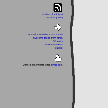
rss feed (beiträge)
rss feed (alles)
emanzipatorisches audio archiv
awesome tapes from africa
50 watts
philosophy bites
dublab
Zum Kommentieren bitte
einloggen
.